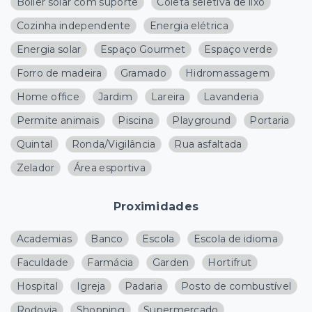
Boiler solar com suporte
Coleta seletiva de lixo
Cozinha independente
Energia elétrica
Energia solar
Espaço Gourmet
Espaço verde
Forro de madeira
Gramado
Hidromassagem
Home office
Jardim
Lareira
Lavanderia
Permite animais
Piscina
Playground
Portaria
Quintal
Ronda/Vigilância
Rua asfaltada
Zelador
Área esportiva
Proximidades
Academias
Banco
Escola
Escola de idioma
Faculdade
Farmácia
Garden
Hortifrut
Hospital
Igreja
Padaria
Posto de combustível
Rodovia
Shopping
Supermercado