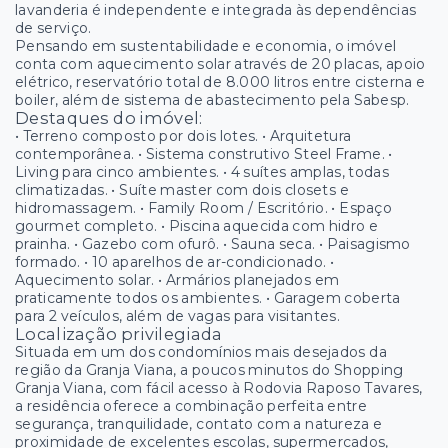
lavanderia é independente e integrada às dependências
de serviço.
Pensando em sustentabilidade e economia, o imóvel
conta com aquecimento solar através de 20 placas, apoio
elétrico, reservatório total de 8.000 litros entre cisterna e
boiler, além de sistema de abastecimento pela Sabesp.
Destaques do imóvel:
• Terreno composto por dois lotes. • Arquitetura
contemporânea. • Sistema construtivo Steel Frame. •
Living para cinco ambientes. • 4 suítes amplas, todas
climatizadas. • Suíte master com dois closets e
hidromassagem. • Family Room / Escritório. • Espaço
gourmet completo. • Piscina aquecida com hidro e
prainha. • Gazebo com ofurô. • Sauna seca. • Paisagismo
formado. • 10 aparelhos de ar-condicionado. •
Aquecimento solar. • Armários planejados em
praticamente todos os ambientes. • Garagem coberta
para 2 veículos, além de vagas para visitantes.
Localização privilegiada
Situada em um dos condomínios mais desejados da
região da Granja Viana, a poucos minutos do Shopping
Granja Viana, com fácil acesso à Rodovia Raposo Tavares,
a residência oferece a combinação perfeita entre
segurança, tranquilidade, contato com a natureza e
proximidade de excelentes escolas, supermercados,