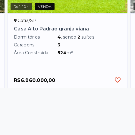
Ref.:
104
VENDA
Cotia/SP
Casa Alto Padrão granja viana
Dormitórios
4
, sendo
2
suítes
Garagens
3
Área Construída
524
m²
R$6.960.000,00