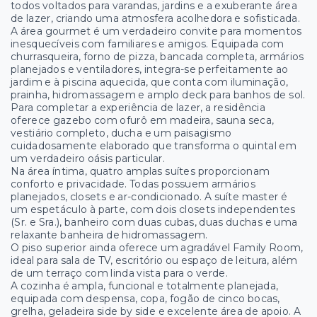
todos voltados para varandas, jardins e a exuberante área
de lazer, criando uma atmosfera acolhedora e sofisticada.
A área gourmet é um verdadeiro convite para momentos
inesquecíveis com familiares e amigos. Equipada com
churrasqueira, forno de pizza, bancada completa, armários
planejados e ventiladores, integra-se perfeitamente ao
jardim e à piscina aquecida, que conta com iluminação,
prainha, hidromassagem e amplo deck para banhos de sol.
Para completar a experiência de lazer, a residência
oferece gazebo com ofurô em madeira, sauna seca,
vestiário completo, ducha e um paisagismo
cuidadosamente elaborado que transforma o quintal em
um verdadeiro oásis particular.
Na área íntima, quatro amplas suítes proporcionam
conforto e privacidade. Todas possuem armários
planejados, closets e ar-condicionado. A suíte master é
um espetáculo à parte, com dois closets independentes
(Sr. e Sra.), banheiro com duas cubas, duas duchas e uma
relaxante banheira de hidromassagem.
O piso superior ainda oferece um agradável Family Room,
ideal para sala de TV, escritório ou espaço de leitura, além
de um terraço com linda vista para o verde.
A cozinha é ampla, funcional e totalmente planejada,
equipada com despensa, copa, fogão de cinco bocas,
grelha, geladeira side by side e excelente área de apoio. A