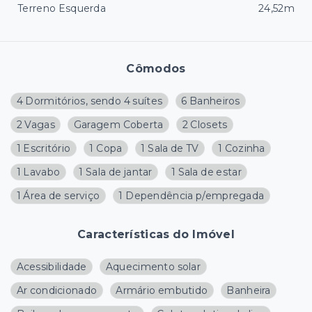
Terreno Esquerda
24,52m
Cômodos
4 Dormitórios, sendo 4 suítes
6 Banheiros
2 Vagas
Garagem Coberta
2 Closets
1 Escritório
1 Copa
1 Sala de TV
1 Cozinha
1 Lavabo
1 Sala de jantar
1 Sala de estar
1 Área de serviço
1 Dependência p/empregada
Características do Imóvel
Acessibilidade
Aquecimento solar
Ar condicionado
Armário embutido
Banheira