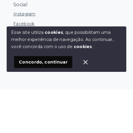
Social
Instagram
Facebook
Esse site utiliza
cookies
, que possibilitam uma
melhor experiência de navegação.
Ao continuar,
Olá! Estamos disponíveis para te ajudar.
você concorda com o uso de
cookies
.
© Copyright 2026 - FNS Negócios Imobiliários - Todos
os direitos reservados
Concordo, continuar
SITE PARA IMOBILIARIA
Início
Histórico
Favoritos