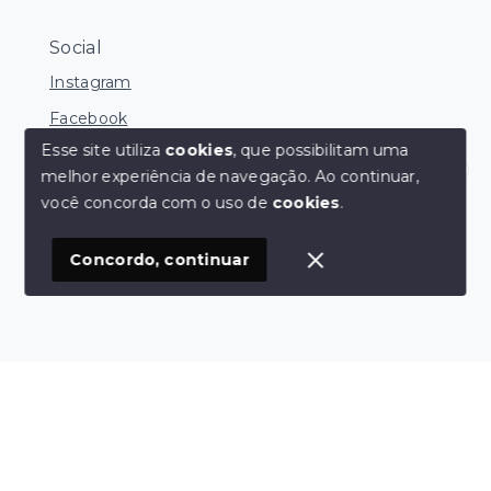
Social
Instagram
Facebook
Esse site utiliza
cookies
, que possibilitam uma
melhor experiência de navegação.
Ao continuar,
Olá! Estamos disponíveis para te ajudar.
você concorda com o uso de
cookies
.
© Copyright 2026 - FNS Negócios Imobiliários - Todos
os direitos reservados
Concordo, continuar
SITE PARA IMOBILIARIA
Início
Histórico
Favoritos