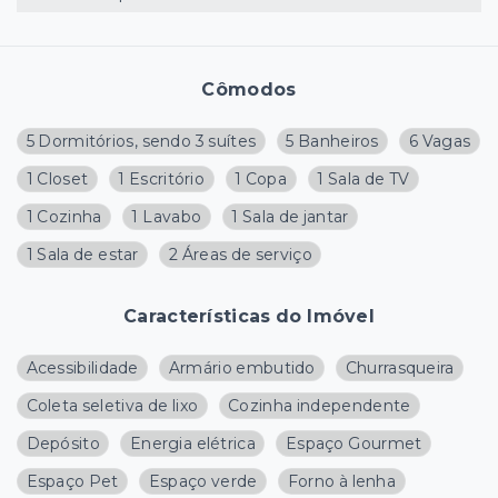
Cômodos
5 Dormitórios, sendo 3 suítes
5 Banheiros
6 Vagas
1 Closet
1 Escritório
1 Copa
1 Sala de TV
1 Cozinha
1 Lavabo
1 Sala de jantar
1 Sala de estar
2 Áreas de serviço
Características do Imóvel
Acessibilidade
Armário embutido
Churrasqueira
Coleta seletiva de lixo
Cozinha independente
Depósito
Energia elétrica
Espaço Gourmet
Espaço Pet
Espaço verde
Forno à lenha