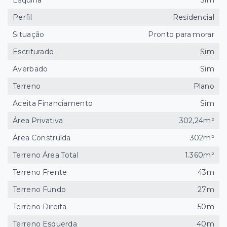
Esquina
Sim
Perfil
Residencial
Situação
Pronto para morar
Escriturado
Sim
Averbado
Sim
Terreno
Plano
Aceita Financiamento
Sim
Área Privativa
302,24m²
Área Construída
302m²
Terreno Área Total
1.360m²
Terreno Frente
43m
Terreno Fundo
27m
Terreno Direita
50m
Terreno Esquerda
40m