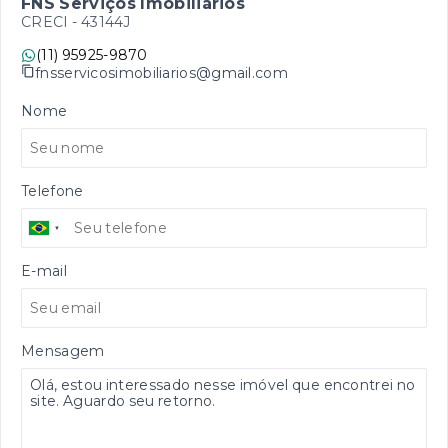
FNS Serviços Imobiliários
CRECI -
43144J
(11) 95925-9870
fnsservicosimobiliarios@gmail.com
Nome
Telefone
E-mail
Mensagem