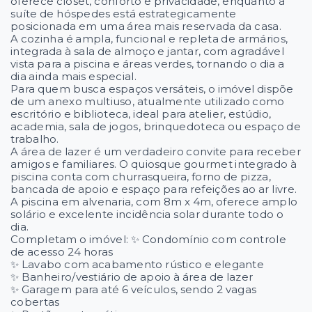
oferece closet, conforto e privacidade, enquanto a
suíte de hóspedes está estrategicamente
posicionada em uma área mais reservada da casa.
A cozinha é ampla, funcional e repleta de armários,
integrada à sala de almoço e jantar, com agradável
vista para a piscina e áreas verdes, tornando o dia a
dia ainda mais especial.
Para quem busca espaços versáteis, o imóvel dispõe
de um anexo multiuso, atualmente utilizado como
escritório e biblioteca, ideal para atelier, estúdio,
academia, sala de jogos, brinquedoteca ou espaço de
trabalho.
A área de lazer é um verdadeiro convite para receber
amigos e familiares. O quiosque gourmet integrado à
piscina conta com churrasqueira, forno de pizza,
bancada de apoio e espaço para refeições ao ar livre.
A piscina em alvenaria, com 8m x 4m, oferece amplo
solário e excelente incidência solar durante todo o
dia.
Completam o imóvel: ✨ Condomínio com controle
de acesso 24 horas
✨ Lavabo com acabamento rústico e elegante
✨ Banheiro/vestiário de apoio à área de lazer
✨ Garagem para até 6 veículos, sendo 2 vagas
cobertas