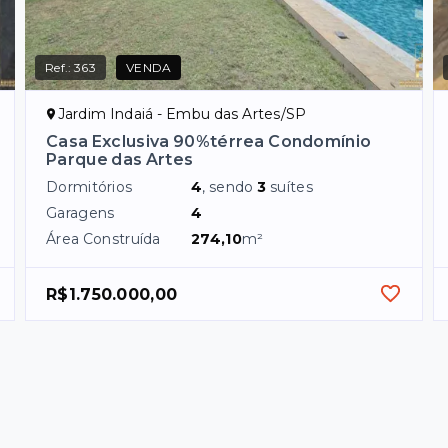
Ref.:
363
VENDA
Jardim Indaiá - Embu das Artes/SP
Casa Exclusiva 90%térrea Condomínio
Parque das Artes
Dormitórios
4
, sendo
3
suítes
Garagens
4
Área Construída
274,10
m²
R$1.750.000,00