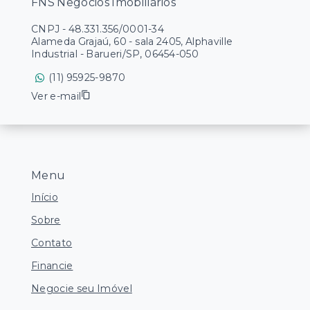
FNS Negócios Imobiliários
CNPJ
-
48.331.356/0001-34
Alameda Grajaú, 60 - sala 2405, Alphaville
Industrial - Barueri/SP, 06454-050
(11) 95925-9870
Ver e-mail
Menu
Início
Sobre
Contato
Financie
Negocie seu Imóvel