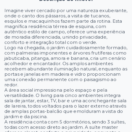
Imagine viver cercado por uma natureza exuberante,
onde o canto dos pássaros, a visita de tucanos,
esquilos e macaquinhos fazem parte da rotina. Esta
magnífica residência térrea de esquina, com
autêntico estilo de campo, oferece uma experiência
de moradia diferenciada, unindo privacidade,
conforto e integração total com o verde.
Logo na chegada, o jardim cuidadosamente formado,
com palmeiras imponentes e árvores frutíferas como
jabuticaba, pitanga, amora e banana, cria um cenário
acolhedor e encantador. Os amplos ambientes
recebem abundante iluminação natural, enquanto as
portas e janelas em madeira e vidro proporcionam
uma conexão permanente com o paisagismo ao
redor.
A área social impressiona pelo espaço e pela
versatilidade. O living para cinco ambientes integra
sala de jantar, estar, TV, bar e uma aconchegante sala
de lareira, todos voltados para o lazer externo através
de amplas portas-balcão que emolduram a vista do
jardim e da piscina.
A residência conta com 5 dormitórios, sendo 3 suítes,
todas com acesso direto ao jardim. A suíte master