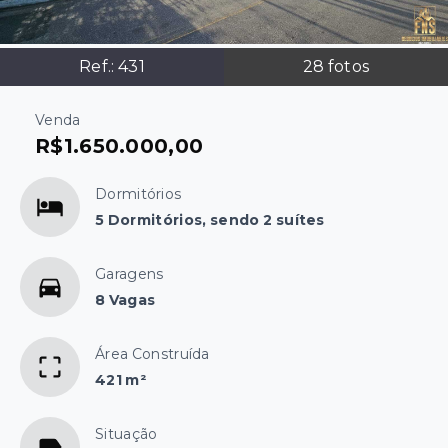
Ref.:
431
28
fotos
Venda
R$1.650.000,00
Dormitórios
5 Dormitórios, sendo 2 suítes
Garagens
8 Vagas
Área Construída
421 m²
Situação