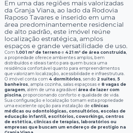
Em uma das regiões mais valorizadas
da Granja Viana, ao lado da Rodovia
Raposo Tavares e inserido em uma
área predominantemente residencial
de alto padrão, este imóvel reúne
localização estratégica, amplos
espaços e grande versatilidade de uso.
Com
1.001 m² de terreno
e
421 m² de área construída
,
a propriedade oferece ambientes amplos, bem
distribuídos e ideais tanto para quem busca uma
residência confortável quanto para empreendimentos
que valorizam localização, acessibilidade e infraestrutura.
O imóvel conta com
4 dormitórios
, sendo
2 suítes
,
5
banheiros
, ampla cozinha, salas espaçosas e
8 vagas de
garagem
, além de uma agradável
área de lazer com
piscina
, proporcionando conforto e qualidade de vida.
Sua configuração e localização tornam esta propriedade
uma excelente opção para instalação de
clínicas
médicas ou odontológicas, consultórios, escolas de
educação infantil, escritórios, coworkings, centros
de estética, clínicas de terapias, laboratórios ou
empresas que buscam um endereço de prestígio na
Granja Viana
.