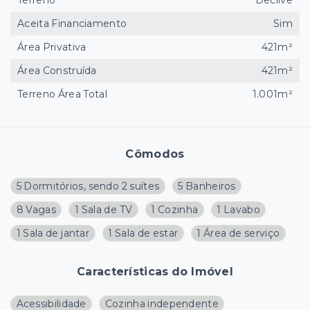
Terreno
Declive
Aceita Financiamento
Sim
Área Privativa
421m²
Área Construída
421m²
Terreno Área Total
1.001m²
Cômodos
5 Dormitórios, sendo 2 suítes
5 Banheiros
8 Vagas
1 Sala de TV
1 Cozinha
1 Lavabo
1 Sala de jantar
1 Sala de estar
1 Área de serviço
Características do Imóvel
Acessibilidade
Cozinha independente