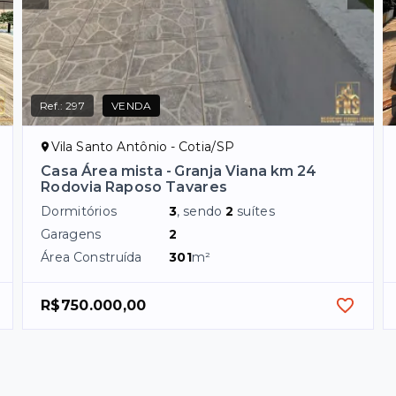
Ref.:
297
VENDA
Vila Santo Antônio - Cotia/SP
Casa Área mista - Granja Viana km 24
Rodovia Raposo Tavares
Dormitórios
3
, sendo
2
suítes
Garagens
2
Área Construída
301
m²
R$750.000,00