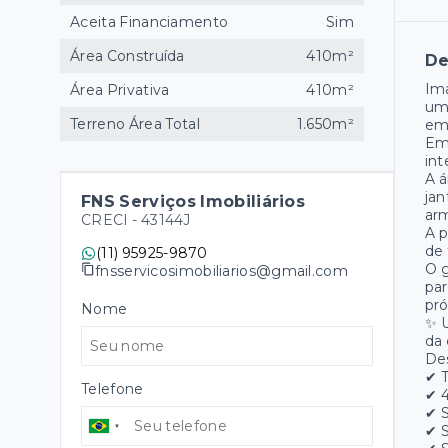
Aceita Financiamento
Sim
Área Construída
410m²
De
Ima
Área Privativa
410m²
uma
Terreno Área Total
1.650m²
em
Em 
int
A á
jan
FNS Serviços Imobiliários
arm
CRECI -
43144J
A p
de 
(11) 95925-9870
O g
fnsservicosimobiliarios@gmail.com
par
pró
Nome
✨ U
da 
De
✔ T
Telefone
✔ 4
✔ S
✔ S