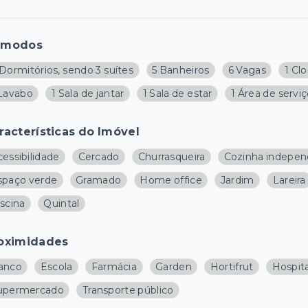
ômodos
Dormitórios, sendo 3 suítes
5 Banheiros
6 Vagas
1 Cl
 Lavabo
1 Sala de jantar
1 Sala de estar
1 Área de servi
racterísticas do Imóvel
essibilidade
Cercado
Churrasqueira
Cozinha indepe
spaço verde
Gramado
Home office
Jardim
Lareira
scina
Quintal
oximidades
anco
Escola
Farmácia
Garden
Hortifrut
Hospita
upermercado
Transporte público