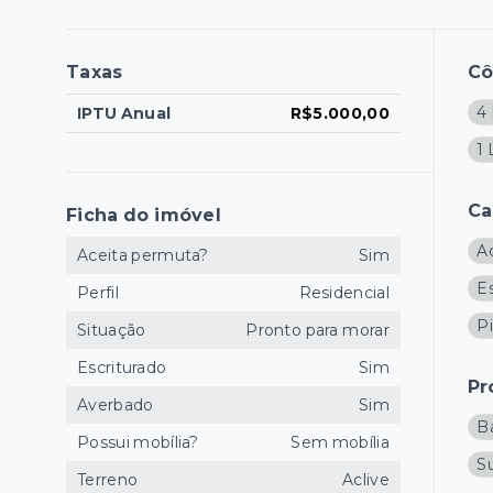
Taxas
C
4 
IPTU Anual
R$5.000,00
1
Ca
Ficha do imóvel
Ac
Aceita permuta?
Sim
E
Perfil
Residencial
Pi
Situação
Pronto para morar
Escriturado
Sim
Pr
Averbado
Sim
B
Possui mobília?
Sem mobília
S
Terreno
Aclive