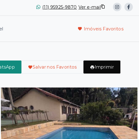
(11) 95925-9870
Ver e-mail
el
Imóveis Favoritos
atsApp
Salvar nos Favoritos
Imprimir