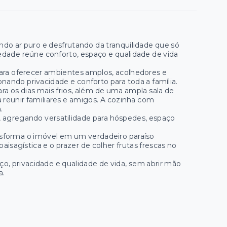
ndo ar puro e desfrutando da tranquilidade que só
edade reúne conforto, espaço e qualidade de vida
para oferecer ambientes amplos, acolhedores e
onando privacidade e conforto para toda a família.
ara os dias mais frios, além de uma ampla sala de
 reunir familiares e amigos. A cozinha com
.
, agregando versatilidade para hóspedes, espaço
nsforma o imóvel em um verdadeiro paraíso
aisagística e o prazer de colher frutas frescas no
, privacidade e qualidade de vida, sem abrir mão
a.