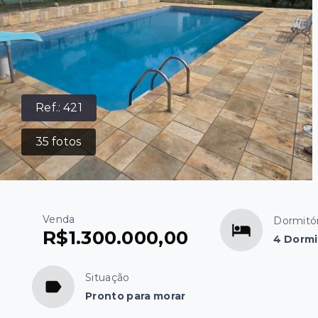
Ref.:
421
35
fotos
Venda
Dormitór
R$1.300.000,00
4 Dormi
Situação
Pronto para morar