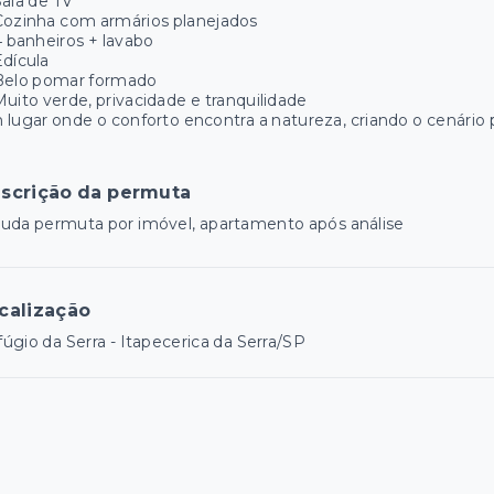
ala de TV
Cozinha com armários planejados
 banheiros + lavabo
dícula
Belo pomar formado
uito verde, privacidade e tranquilidade
lugar onde o conforto encontra a natureza, criando o cenário 
scrição da permuta
uda permuta por imóvel, apartamento após análise
calização
úgio da Serra - Itapecerica da Serra/SP