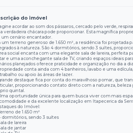
scrição do imóvel
gine acordar ao som dos pássaros, cercado pelo verde, respira
 verdadeira chácara pode proporcionar. Esta magnífica propri
 um cenário encantador.
um terreno generoso de 1.650 m², a residência foi projetada 
egrados à natureza. São 4 dormitórios, sendo 3 suítes, proporci
rea social encanta com uma elegante sala de lareira, perfeita p
tar e uma aconchegante sala de TV, criando espaços ideais para
ários planejados oferece praticidade e organização no dia a dia
ropriedade conta ainda com 4 banheiros, lavabo e uma edícula
trabalho ou apoio às áreas de lazer.
rande destaque fica por conta do maravilhoso pomar, que tra
ticular, proporcionando contato direto com a natureza, beleza p
prio quintal.
ma oportunidade única para quem busca viver com mais espaço
comodidade e da excelente localização em Itapecerica da Serr
staques do Imóvel:
erreno de 1.650 m²
 dormitórios, sendo 3 suítes
ala de lareira
ala de jantar