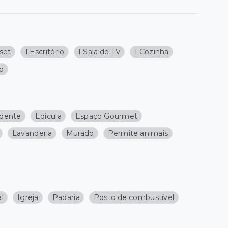
oset
1 Escritório
1 Sala de TV
1 Cozinha
ço
ndente
Edícula
Espaço Gourmet
Lavanderia
Murado
Permite animais
l
Igreja
Padaria
Posto de combustível