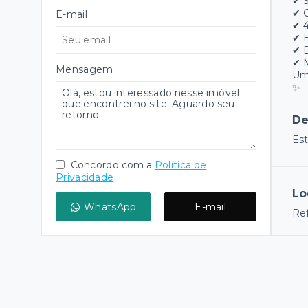
✔ S
✔ 
E-mail
✔ 4
✔ E
✔ 
✔ M
Mensagem
Um 
✨
De
Est
Concordo com a
Política de
Privacidade
Lo
WhatsApp
E-mail
Ref