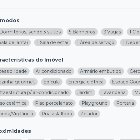
ômodos
Dormitórios, sendo 3 suítes
5 Banheiros
3 Vagas
1 Cl
Sala de jantar
1 Sala de estar
1 Área de serviço
1 Depe
racterísticas do Imóvel
essibilidade
Ar condicionado
Armário embutido
Cer
ozinha gourmet
Edícula
Energia elétrica
Espaço Gou
fraestrutura p/ ar-condicionado
Jardim
Lavanderia
Mu
iso cerâmica
Piso porcelanato
Playground
Portaria
onda/Vigilância
Rua asfaltada
Zelador
oximidades