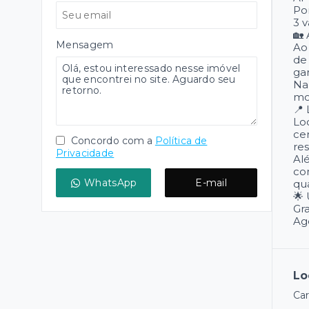
Po
3 
🏡
Mensagem
Ao
de 
ga
Na 
mo
📍
Lo
ce
Concordo com a
Política de
re
Privacidade
Al
co
WhatsApp
E-mail
qu
🌟
Gra
Ag
Lo
Car