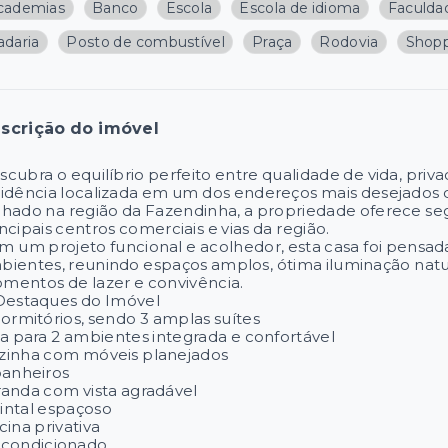
cademias
Banco
Escola
Escola de idioma
Faculda
adaria
Posto de combustível
Praça
Rodovia
Shop
scrição do imóvel
scubra o equilíbrio perfeito entre qualidade de vida, priv
sidência localizada em um dos endereços mais desejados 
chado na região da Fazendinha, a propriedade oferece segu
ncipais centros comerciais e vias da região.
m um projeto funcional e acolhedor, esta casa foi pensad
bientes, reunindo espaços amplos, ótima iluminação natu
mentos de lazer e convivência.
Destaques do Imóvel
dormitórios, sendo 3 amplas suítes
la para 2 ambientes integrada e confortável
zinha com móveis planejados
banheiros
randa com vista agradável
intal espaçoso
cina privativa
-condicionado