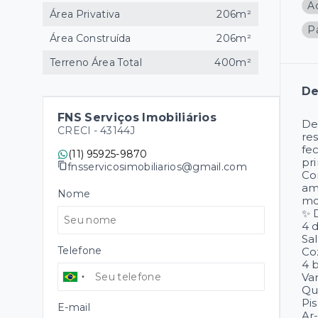
A
Área Privativa
206m²
P
Área Construída
206m²
Terreno Área Total
400m²
De
FNS Serviços Imobiliários
De
CRECI -
43144J
re
fe
(11) 95925-9870
pri
fnsservicosimobiliarios@gmail.com
Co
am
Nome
mo
✨ 
4 
Sa
Telefone
Co
4 
Va
Qu
Pis
E-mail
Ar