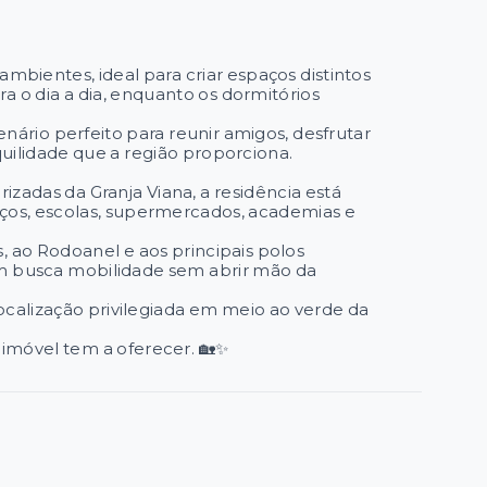
mbientes, ideal para criar espaços distintos
ra o dia a dia, enquanto os dormitórios
enário perfeito para reunir amigos, desfrutar
ilidade que a região proporciona.
izadas da Granja Viana, a residência está
iços, escolas, supermercados, academias e
, ao Rodoanel e aos principais polos
em busca mobilidade sem abrir mão da
calização privilegiada em meio ao verde da
imóvel tem a oferecer. 🏡✨