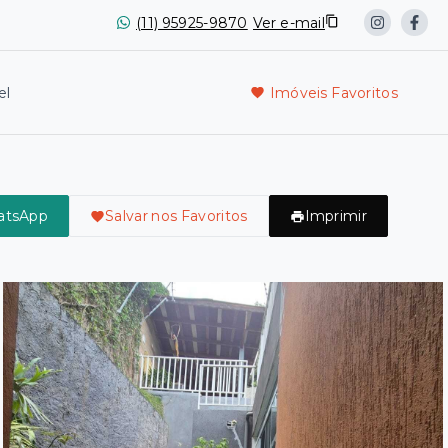
(11) 95925-9870
Ver e-mail
el
Imóveis Favoritos
atsApp
Salvar nos Favoritos
Imprimir