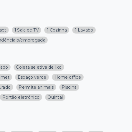
oset
1 Sala de TV
1 Cozinha
1 Lavabo
ndência p/empregada
cado
Coleta seletiva de lixo
rmet
Espaço verde
Home office
rado
Permite animais
Piscina
Portão eletrônico
Quintal