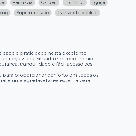
de
Farmácia
Garden
Hortifrut
Igreja
ping
Supermercado
Transporte público
acidade e praticidade nesta excelente
da Granja Viana. Situada em condomínio
rança, tranquilidade e fácil acesso aos
a para proporcionar conforto em todos os
ral e uma agradável área externa para