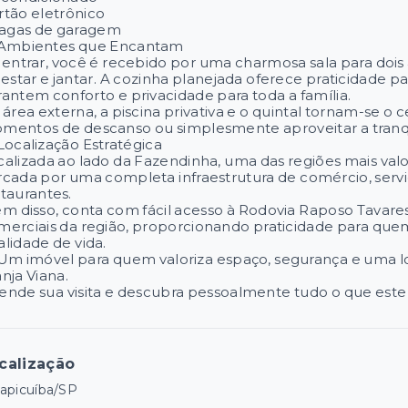
rtão eletrônico
vagas de garagem
 Ambientes que Encantam
 entrar, você é recebido por uma charmosa sala para dois a
estar e jantar. A cozinha planejada oferece praticidade pa
rantem conforto e privacidade para toda a família.
área externa, a piscina privativa e o quintal tornam-se o c
mentos de descanso ou simplesmente aproveitar a tranqu
 Localização Estratégica
calizada ao lado da Fazendinha, uma das regiões mais valor
rcada por uma completa infraestrutura de comércio, serv
staurantes.
ém disso, conta com fácil acesso à Rodovia Raposo Tavares
merciais da região, proporcionando praticidade para qu
alidade de vida.
 Um imóvel para quem valoriza espaço, segurança e uma lo
nja Viana.
ende sua visita e descubra pessoalmente tudo o que este 
calização
apicuíba/SP