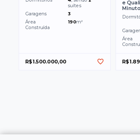
Dormitórios
4
, sendo
2
e Qual
suítes
Minuto
Garagens
3
Dormitó
Área
190
m²
Construída
Garage
Área
Constru
R$1.500.000,00
R$1.8