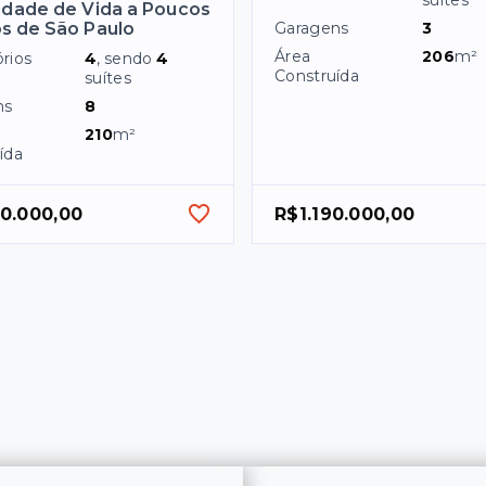
suítes
idade de Vida a Poucos
s de São Paulo
Garagens
3
Área
206
m²
rios
4
, sendo
4
Construída
suítes
ns
8
210
m²
ída
90.000,00
R$1.190.000,00