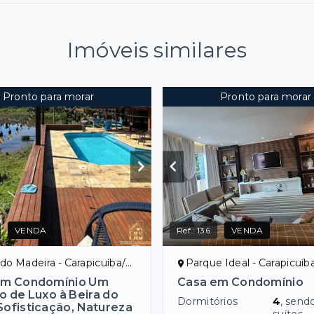
Imóveis similares
Pronto para morar
Pronto para morar
VENDA
Ref.:
136
VENDA
 do Madeira - Carapicuíba/SP
Parque Ideal - Carapicuíb
em Condomínio Um
Casa em Condomínio
o de Luxo à Beira do
Dormitórios
4
, send
Sofisticação, Natureza