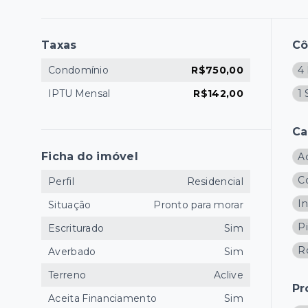
Taxas
C
Condomínio
R$750,00
4 
IPTU Mensal
R$142,00
1 
Ca
Ficha do imóvel
Ac
C
Perfil
Residencial
In
Situação
Pronto para morar
P
Escriturado
Sim
R
Averbado
Sim
Terreno
Aclive
Pr
Aceita Financiamento
Sim