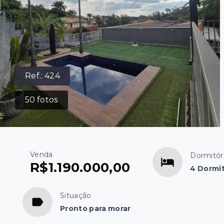
Ref.:
424
50
fotos
Venda
Dormitór
R$1.190.000,00
4 Dormit
Situação
Pronto para morar