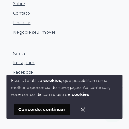
Sobre
Contato
Financie
Negocie seu Imóvel
Social
Instagram
Facebook
Esse site utiliza
cookies
, que possibilitam uma
melhor experiência de navegação.
Ao continuar,
Olá! Estamos disponíveis para te ajudar.
você concorda com o uso de
cookies
.
© Copyright 2026 - FNS Negócios Imobiliários - Todos
os direitos reservados
Concordo, continuar
SITE PARA IMOBILIARIA