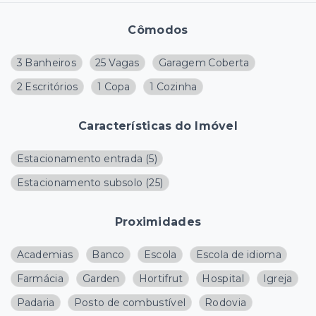
Cômodos
3 Banheiros
25 Vagas
Garagem Coberta
2 Escritórios
1 Copa
1 Cozinha
Características do Imóvel
Estacionamento entrada
(
5
)
Estacionamento subsolo
(
25
)
Proximidades
Academias
Banco
Escola
Escola de idioma
Farmácia
Garden
Hortifrut
Hospital
Igreja
Padaria
Posto de combustível
Rodovia