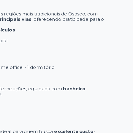
s regiões mais tradicionais de Osasco, com
rincipais vias
, oferecendo praticidade para o
eículos
ural
me office: • 1 dormitório
raternizações, equipada com
banheiro
.
 ideal para quem busca
excelente custo-