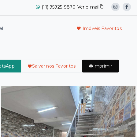
(11) 95925-9870
Ver e-mail
el
Imóveis Favoritos
atsApp
Salvar nos Favoritos
Imprimir