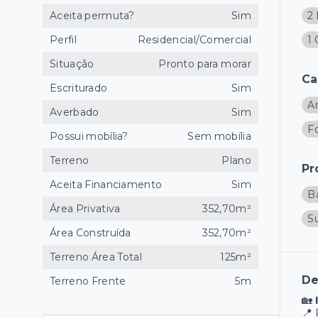
Aceita permuta?
Sim
2 
Perfil
Residencial/Comercial
1
Situação
Pronto para morar
Ca
Escriturado
Sim
A
Averbado
Sim
F
Possui mobília?
Sem mobília
Terreno
Plano
Pr
Aceita Financiamento
Sim
B
Área Privativa
352,70m²
S
Área Construída
352,70m²
Terreno Área Total
125m²
De
Terreno Frente
5m
🏡
📍 