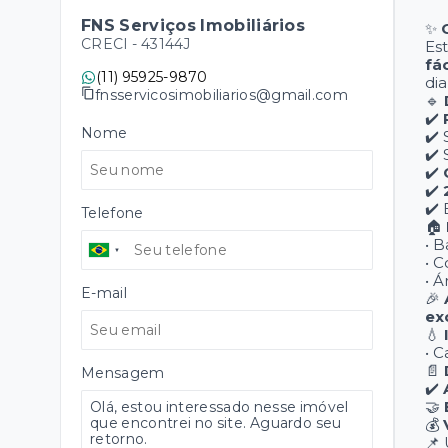
FNS Serviços Imobiliários
✨
CRECI -
43144J
Es
fá
(11) 95925-9870
dia
fnsservicosimobiliarios@gmail.com
🔹
✔️
Nome
✔️ 
✔️ 
✔️
✔️
✔️ 
Telefone
🏠
• 
• 
• Á
E-mail
🎉
ex
💧
• 
📄
Mensagem
✔️
🤝
💰
📌