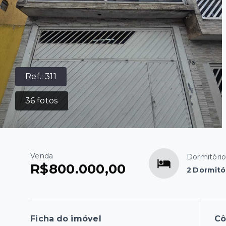
Ref.:
311
36
fotos
Venda
Dormitóri
R$800.000,00
2 Dormitór
Ficha do imóvel
C