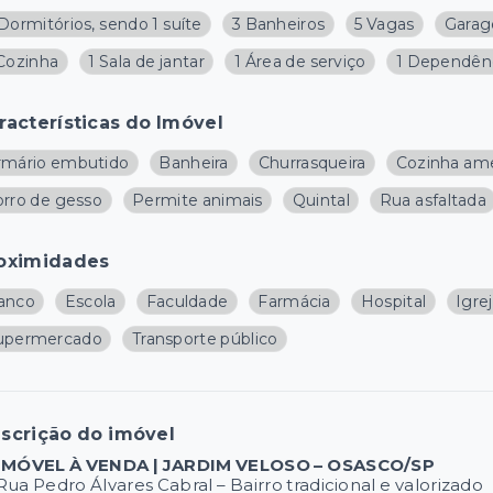
Dormitórios, sendo 1 suíte
3 Banheiros
5 Vagas
Garag
 Cozinha
1 Sala de jantar
1 Área de serviço
1 Dependên
racterísticas do Imóvel
rmário embutido
Banheira
Churrasqueira
Cozinha am
orro de gesso
Permite animais
Quintal
Rua asfaltada
oximidades
anco
Escola
Faculdade
Farmácia
Hospital
Igre
upermercado
Transporte público
scrição do imóvel
IMÓVEL À VENDA | JARDIM VELOSO – OSASCO/SP
Rua Pedro Álvares Cabral – Bairro tradicional e valorizado