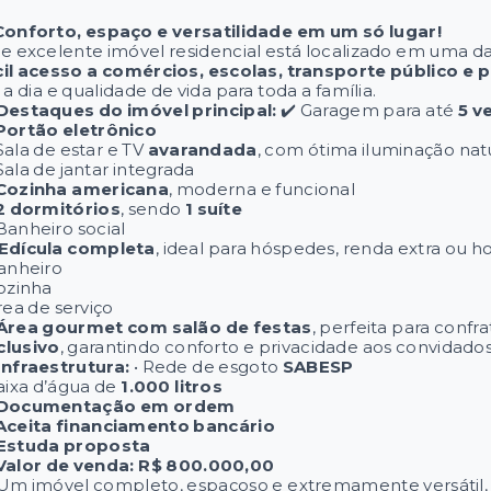
Conforto, espaço e versatilidade em um só lugar!
te excelente imóvel residencial está localizado em uma da
cil acesso a comércios, escolas, transporte público e p
 a dia e qualidade de vida para toda a família.
Destaques do imóvel principal:
✔️ Garagem para até
5 v
Portão eletrônico
Sala de estar e TV
avarandada
, com ótima iluminação nat
Sala de jantar integrada
Cozinha americana
, moderna e funcional
2 dormitórios
, sendo
1 suíte
Banheiro social
Edícula completa
, ideal para hóspedes, renda extra ou ho
Banheiro
Cozinha
rea de serviço
Área gourmet com salão de festas
, perfeita para conf
clusivo
, garantindo conforto e privacidade aos convidados
Infraestrutura:
• Rede de esgoto
SABESP
Caixa d’água de
1.000 litros
Documentação em ordem
Aceita financiamento bancário
Estuda proposta
Valor de venda: R$ 800.000,00
 Um imóvel completo, espaçoso e extremamente versátil,