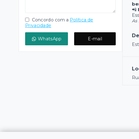
be
📲
Ess
Concordo com a
Política de
As 
Privacidade
De
WhatsApp
E-mail
Est
Lo
Rua