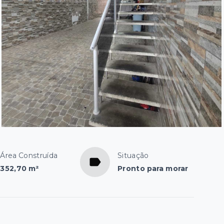
Área Construída
Situação
352,70 m²
Pronto para morar