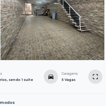
os
Garagens
ios, sendo 1 suíte
5 Vagas
ômodos