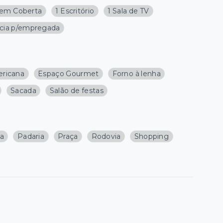
em Coberta
1 Escritório
1 Sala de TV
cia p/empregada
ericana
Espaço Gourmet
Forno à lenha
Sacada
Salão de festas
ja
Padaria
Praça
Rodovia
Shopping