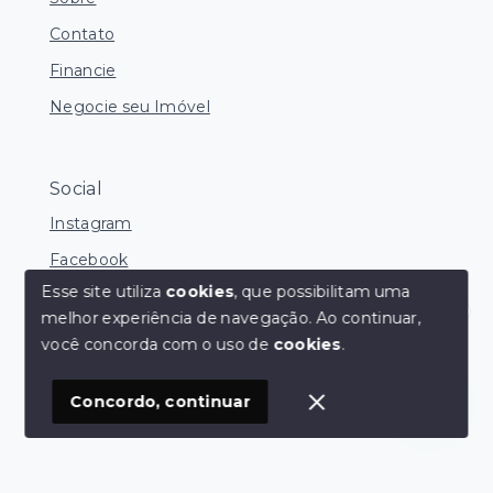
Contato
Financie
Negocie seu Imóvel
Social
Instagram
Facebook
Esse site utiliza
cookies
, que possibilitam uma
melhor experiência de navegação.
Ao continuar,
Olá! Estamos disponíveis para te ajudar.
você concorda com o uso de
cookies
.
© Copyright 2026 - FNS Negócios Imobiliários - Todos
os direitos reservados
Concordo, continuar
SITE PARA IMOBILIARIA