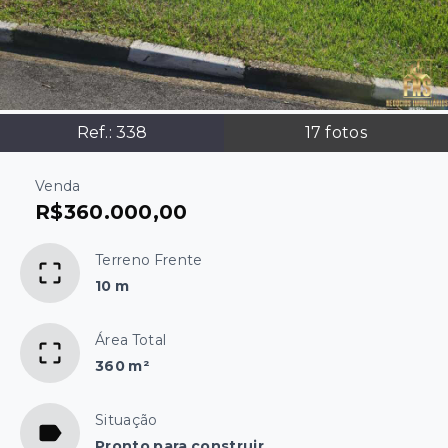
Ref.:
338
17
fotos
Venda
R$360.000,00
Terreno Frente
10 m
Área Total
360 m²
Situação
Pronto para construir